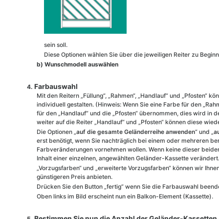
sein soll.
Diese Optionen wählen Sie über die jeweiligen Reiter zu Begin
b) Wunschmodell auswählen
Farbauswahl
Mit den Reitern „Füllung“, „Rahmen“, „Handlauf“ und „Pfosten“ kö
individuell gestalten. (Hinweis: Wenn Sie eine Farbe für den „Ra
für den „Handlauf“ und die „Pfosten“ übernommen, dies wird in de
weiter auf die Reiter „Handlauf“ und „Pfosten“ können diese wiede
Die Optionen „
auf die gesamte Geländerreihe anwenden
“ und „
a
erst benötigt, wenn Sie nachträglich bei einem oder mehreren ber
Farbveränderungen vornehmen wollen. Wenn keine dieser beiden 
Inhalt einer einzelnen, angewählten Geländer-Kassette verändert
„Vorzugsfarben“ und „erweiterte Vorzugsfarben“ können wir Ihn
günstigeren Preis anbieten.
Drücken Sie den Button „fertig“ wenn Sie die Farbauswahl beend
Oben links im Bild erscheint nun ein Balkon-Element (Kassette).
Bestimmen Sie nun die Anzahl der Geländer-Kassetten a